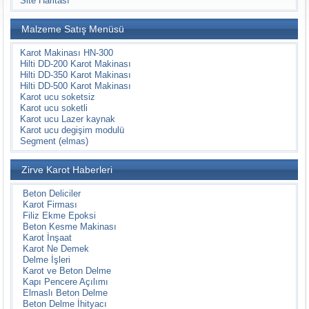
Site Haritası
Malzeme Satış Menüsü
Karot Makinası HN-300
Hilti DD-200 Karot Makinası
Hilti DD-350 Karot Makinası
Hilti DD-500 Karot Makinası
Karot ucu soketsiz
Karot ucu soketli
Karot ucu Lazer kaynak
Karot ucu degişim modulü
Segment (elmas)
Zirve Karot Haberleri
Beton Deliciler
Karot Firması
Filiz Ekme Epoksi
Beton Kesme Makinası
Karot İnşaat
Karot Ne Demek
Delme İşleri
Karot ve Beton Delme
Kapı Pencere Açılımı
Elmaslı Beton Delme
Beton Delme İhityacı