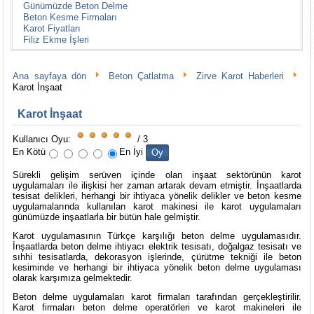
Günümüzde Beton Delme
Beton Kesme Firmaları
Karot Fiyatları
Filiz Ekme İşleri
Ana sayfaya dön
Beton Çatlatma
Zirve Karot Haberleri
Karot İnşaat
Karot İnşaat
Kullanıcı Oyu:
/ 3
En Kötü
En İyi
Sürekli gelişim serüven içinde olan inşaat sektörünün karot
uygulamaları ile ilişkisi her zaman artarak devam etmiştir. İnşaatlarda
tesisat delikleri, herhangi bir ihtiyaca yönelik delikler ve beton kesme
uygulamalarında kullanılan karot makinesi ile karot uygulamaları
günümüzde inşaatlarla bir bütün hale gelmiştir.
Karot uygulamasının Türkçe karşılığı beton delme uygulamasıdır.
İnşaatlarda beton delme ihtiyacı elektrik tesisatı, doğalgaz tesisatı ve
sıhhi tesisatlarda, dekorasyon işlerinde, çürütme tekniği ile beton
kesiminde ve herhangi bir ihtiyaca yönelik beton delme uygulaması
olarak karşımıza gelmektedir.
Beton delme uygulamaları karot firmaları tarafından gerçekleştirilir.
Karot firmaları beton delme operatörleri ve karot makineleri ile